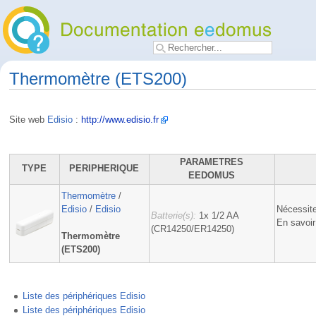
Thermomètre (ETS200)
Site web
Edisio
:
http://www.edisio.fr
PARAMETRES
TYPE
PERIPHERIQUE
EEDOMUS
Thermomètre
/
Edisio
/
Edisio
Nécessit
Batterie(s):
1x 1/2 AA
En savoir
(CR14250/ER14250)
Thermomètre
(ETS200)
Liste des périphériques Edisio
Liste des périphériques Edisio